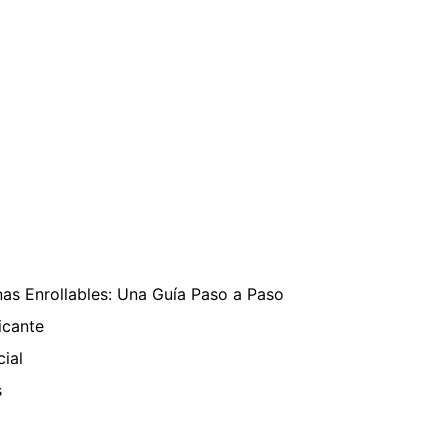
as Enrollables: Una Guía Paso a Paso
icante
cial
s