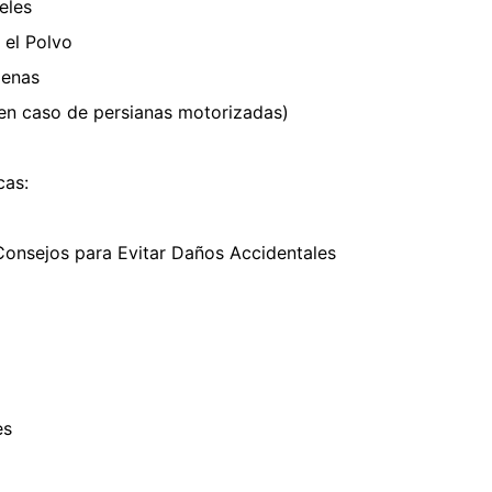
eles
 el Polvo
denas
(en caso de persianas motorizadas)
cas:
Consejos para Evitar Daños Accidentales
es