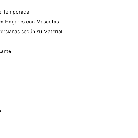
de Temporada
 en Hogares con Mascotas
ersianas según su Material
cante
o