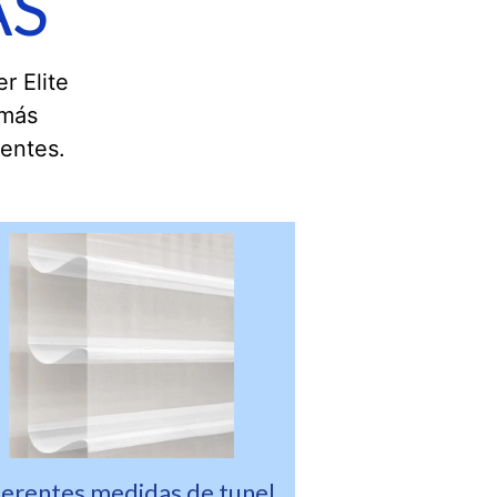
AS
r Elite
emás
ientes.
ferentes medidas de tunel