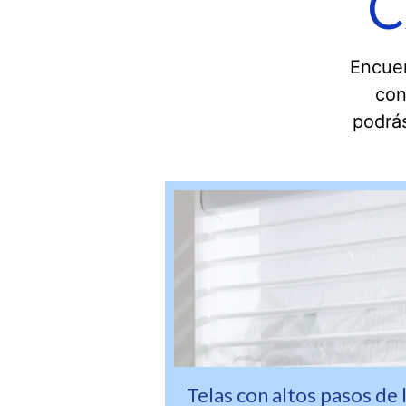
C
Encuen
con
podrás
Telas con altos pasos de 