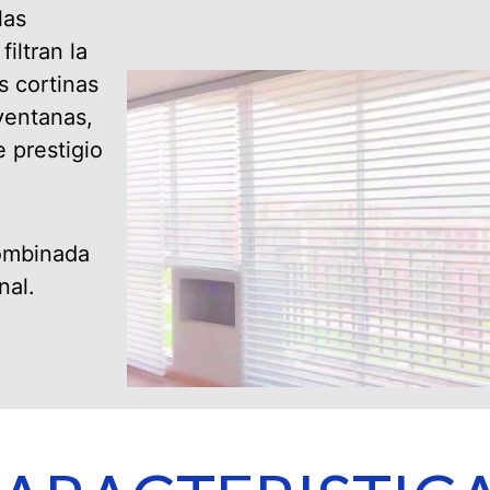
las
iltran la
s cortinas
ventanas,
 prestigio
ombinada
nal.