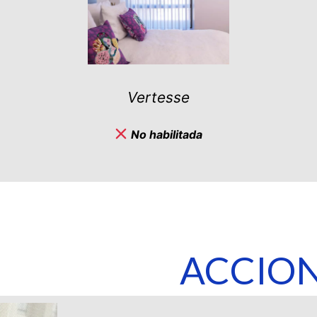
Dunes
No habilitada
ACCIO