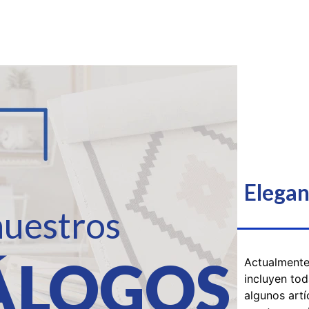
Elegan
uestros
ÁLOGOS
Actualmente
incluyen to
algunos art